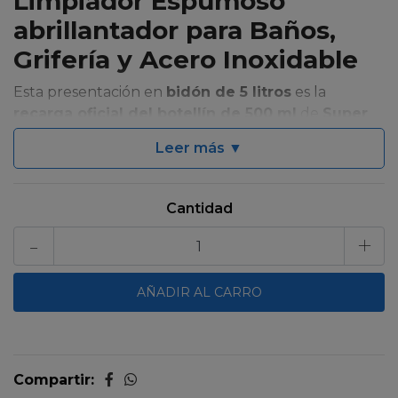
Limpiador Espumoso
abrillantador para Baños,
Grifería y Acero Inoxidable
Esta presentación en
bidón de 5 litros
es la
recarga oficial del botellín de 500 ml
de
Super
Wash Espumoso
, ideal para seguir usando el
Leer más ▼
producto sin necesidad de comprar envases nuevos.
⚠️
Importante: esta recarga no incluye la boquilla
especial espumadora. Para obtener el efecto de
Cantidad
espuma activa, se recomienda reutilizar el botellín
-
+
original de 500 ml con su aplicador.
Su función
de a
ntisarro
no está diseñada para sarro acumulado
de años, sino para el
sarro leve
que se forma en
tan solo dos semanas, especialmente en la
ducha
o en el
WC
. Su fórmula es
amigable y segura
,
ideal para usar de manera frecuente sin dañar
cromerías ni griferías
, manteniendo tus
Compartir:
superficies limpias y protegidas sin riesgo.