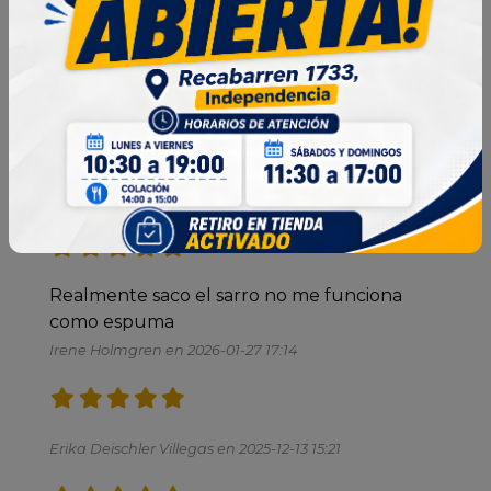
10 Reseñas
Ordenar por:
Más recientes
Excelente saca todo el sarro de los baños 
Leticia Villagran Gonzalez en 2026-04-14 15:18
Realmente saco el sarro no me funciona 
como espuma 
Irene Holmgren en 2026-01-27 17:14
Erika Deischler Villegas en 2025-12-13 15:21