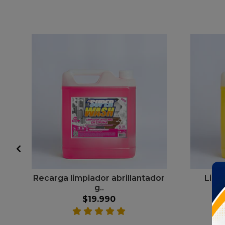
Recarga limpiador abrillantador
Limp
g..
$19.990