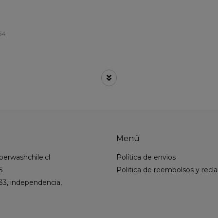
54
Menú
erwashchile.cl
Política de envios
5
Politica de reembolsos y rec
33, independencia,