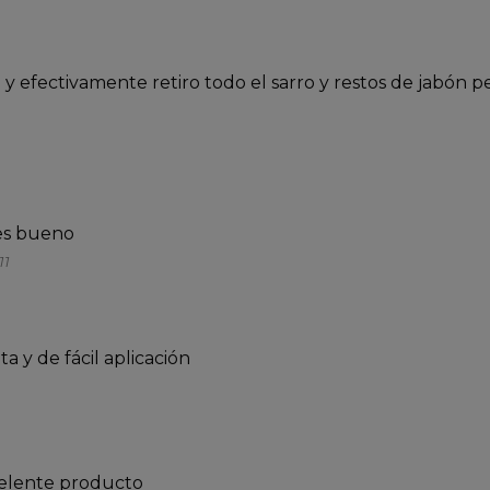
 y efectivamente retiro todo el sarro y restos de jabón
 es bueno
11
Excelente producto buen aroma no irrita y de fácil aplicación 
Lo llevo comprando hace 6 meses .. excelente producto 