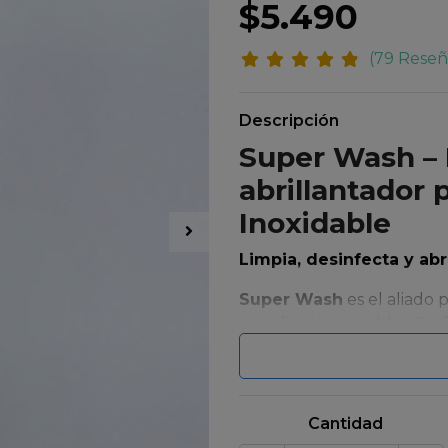
$5.490
(79 Reseñ
Descripción
Super Wash –
abrillantador 
Inoxidable
Limpia, desinfecta y abr
Super Wash
es el aliado 
metálicas impecables. Su
cuaternario de última 
también
elimina el sarr
, devolviendo el brillo orig
superficies sanitarias.
Cantidad