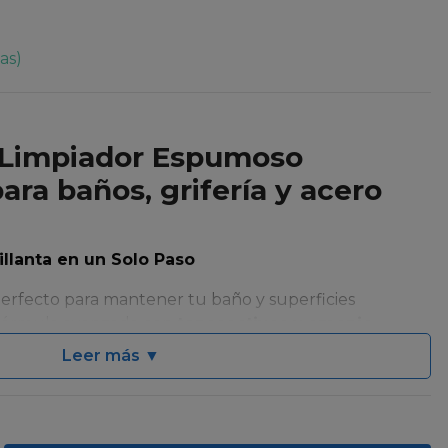
as)
 Limpiador Espumoso
para baños, grifería y acero
illanta en un Solo Paso
perfecto para mantener tu baño y superficies
 fórmula avanzada con
tensoactivos y amonio
generación
no solo limpia y desinfecta, sino que
Leer más ▼
o acumulado (sarro leve, no acumulación de años)
inal a griferías, acero inoxidable, cerámica, loza y otras