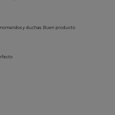
Bueno para las superficies de llaves monomandos y duchas. Buen producto 
rfecto