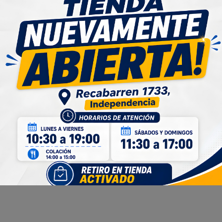
+
-
+
Reseñas de productos
4.9
79 Reseñas