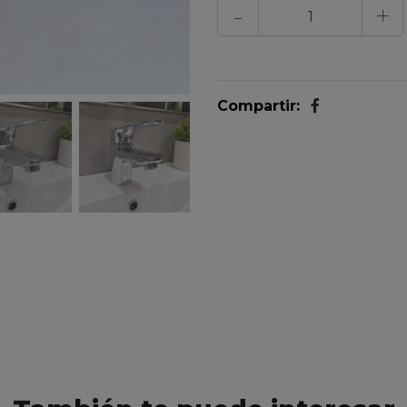
-
+
Su función
de
a
ntisarro
n
para el
sarro leve
que se 
ducha
o en el
WC
. Su fó
manera frecuente sin da
superficies limpias y prote
Compartir:
¿Cómo funcio
La
espuma activa
de
Sup
sarro, descomponiéndolos 
acción desinfectante elim
más higiénico y seguro.
Beneficios cla
Elimina suciedad, grasa
Desinfecta y combate b
Brillo impecable para gr
Fácil aplicación con su
Aroma agradable a cere