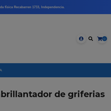
da física Recabarren 1733, Independencia.
0
A
brillantador de griferias