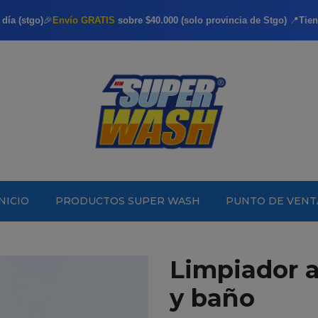
día (stgo)
🎉
Envío GRATIS
sobre $40.000 (solo provincia de Stgo)
📍
Tien
INICIO
PRODUCTOS SUPER WASH
PUNTO DE VENT
Limpiador a
y baño