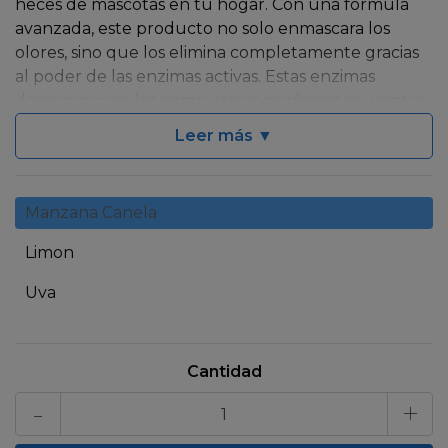
heces de mascotas en tu hogar. Con una fórmula
avanzada, este producto no solo enmascara los
olores, sino que los elimina completamente gracias
al poder de las enzimas activas. Estas enzimas
descomponen los compuestos orgánicos causantes
del mal olor, dejando tras de sí una frescura
Leer más ▼
duradera y un ambiente agradable para ti y tus
seres queridos. Además, su fragancia exquisita
añade un toque de limpieza y bienestar a cualquier
Manzana Canela
espacio, asegurando que tu hogar siempre huela
maravillosa.
Limon
Su fórmula segura y efectiva no solo se ocupa de
Uva
los olores, sino que también cuida el bienestar de
tus mascotas y el medio ambiente. Es fácil de usar,
adecuado para cualquier superficie afectada por los
Cantidad
accidentes de tus mascotas, desde alfombras hasta
-
+
pisos de madera y textiles. No esperes más para
transformar tu hogar en un oasis de frescura y