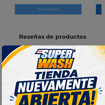
VER OPCIONES
Reseñas de productos
4.9
×
96 Reseñas
Ordenar por:
Más recientes
Excelente producto cumple con todo lo 