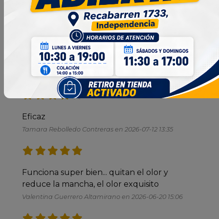
que promete 
Ramiro Retamal en 2026-07-23 13:35
Excelente producto 
Paola Meriño Olave en 2026-07-17 15:28
Eficaz
Tamara Rebolledo Contreras en 2026-07-12 13:35
Funciona super bien... quitan el olor y 
reduce la mancha, el olor exquisito
Valentina Guerrero Altamirano en 2026-06-20 15:06