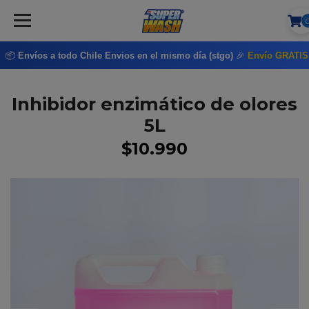
📦
Envíos a todo Chile
Envios en el mismo día (stgo)
🎉
Envío GRATI
Inhibidor enzimático de olores
5L
$10.990