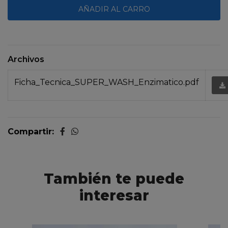
limpieza. Prueba el Inhibidor de Olores Enzimático
de Super Wash y di adiós a los olores de mascotas de
una vez por todas. ¡Es hora de respirar un aire más
limpio y fresco, impulsado por la ciencia de Super
Wash!
Archivos
Modo de uso y precauciones
Ficha_Tecnica_SUPER_WASH_Enzimatico.pdf
Limpia previamente la zona afectada para
retirar restos de suciedad u orina.
Rocía el inhibidor enzimático directamente
sobre la superficie (sin diluir).
Compartir:
Deja actuar entre
15 a 20 minutos
.
Retira con un paño húmedo o deja secar
naturalmente.
También te puede
Apto para pisos, pasto sintético, sillones, telas y otras
interesar
superficies lavables. Es un producto seguro para
hogares con mascotas, ya que no contiene
componentes abrasivos y su aroma no es tóxico para