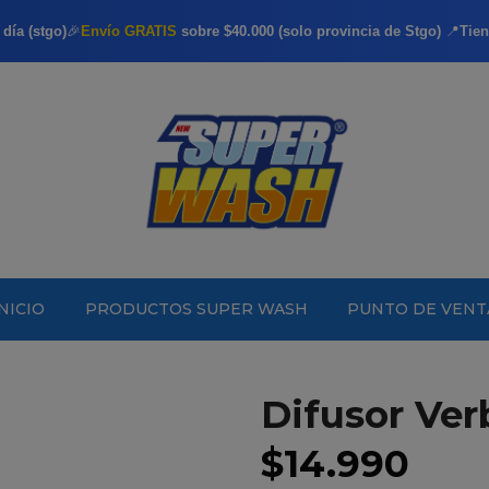
día (stgo)
🎉
Envío GRATIS
sobre $40.000 (solo provincia de Stgo)
📍
Tien
INICIO
PRODUCTOS SUPER WASH
PUNTO DE VENT
Difusor Ve
$14.990