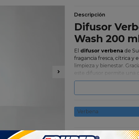
Descripción
Difusor Ver
Wash 200 m
El
difusor verbena
de Su
fragancia fresca, cítrica 
limpieza y bienestar. Graci
este difusor permite una d
manteniendo los espacio
Fabricado con materias pr
ofrece una excelente fija
sin necesidad de utilizar s
Verbena
deseado y las varitas libe
El
difusor verbena
es per
cualquier espacio donde q
Cantidad