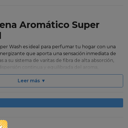
bena Aromático Super
l
per Wash es ideal para perfumar tu hogar con una
y energizante que aporta una sensación inmediata de
as a su sistema de varitas de fibra de alta absorción,
ispersión continua y equilibrada del aroma,
s perfumados durante semanas.
Leer más ▼
imas de alta calidad, el difusor aromático Super Wash
ción del perfume, permitiendo aromatizar ambientes
prays o aerosoles. Solo debes colocarlo en el lugar
rarán gradualmente la fragancia en el ambiente.
fecto para living, dormitorios, oficinas, baños o
×
uieras generar un ambiente fresco, limpio y