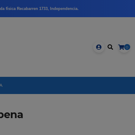
da física Recabarren 1733, Independencia.
0
A
rbena