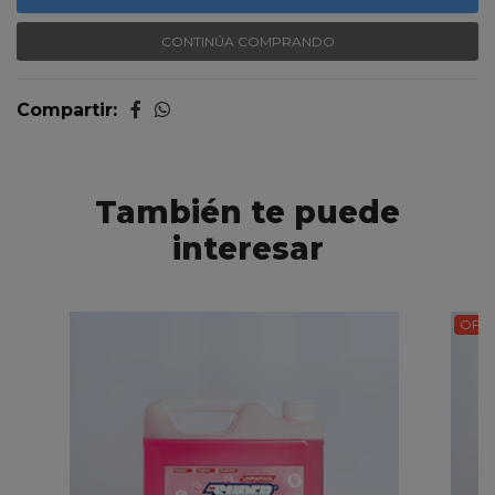
CONTINÚA COMPRANDO
Compartir:
También te puede
interesar
OFER