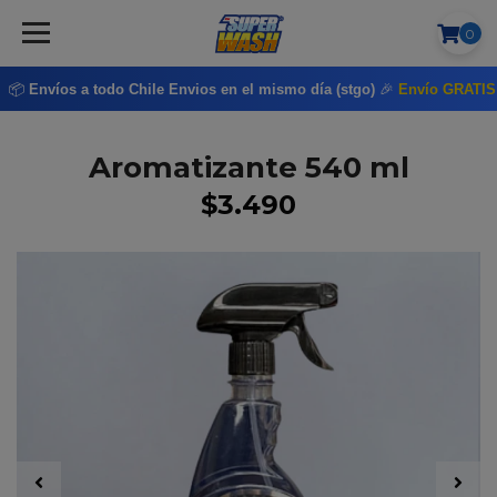
0
📦
Envíos a todo Chile
Envios en el mismo día (stgo)
🎉
Envío GRATI
Aromatizante 540 ml
$3.490