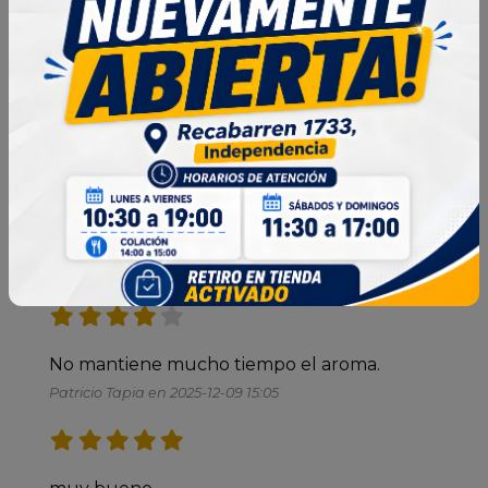
26 Reseñas
Ordenar por:
Más recientes
Excelente aroma 
Irene Holmgren en 2026-05-09 15:32
No mantiene mucho tiempo el aroma.
Patricio Tapia en 2025-12-09 15:05