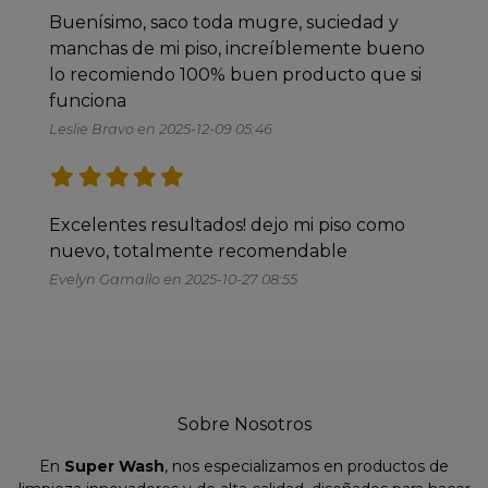
Buenísimo, saco toda mugre, suciedad y 
manchas de mi piso, increíblemente bueno 
lo recomiendo 100% buen producto que si 
funciona 
Leslie Bravo en 2025-12-09 05:46
Excelentes resultados! dejo mi piso como 
nuevo, totalmente recomendable
Evelyn Gamallo en 2025-10-27 08:55
Sobre Nosotros
En
Super Wash
, nos especializamos en productos de