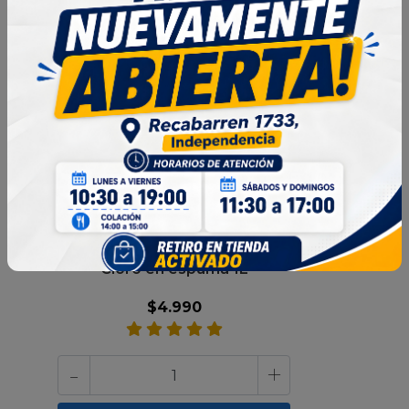
Almacenar en lugar fresco y fuera del alcance
de niños o mascotas.
Ideal para hogares, oficinas, gimnasios, colegios,
baños, cocinas o cualquier superficie que requiera
limpieza y desinfección frecuente con un toque
aromático.
Cloro en espuma 1L
$4.990
-
+