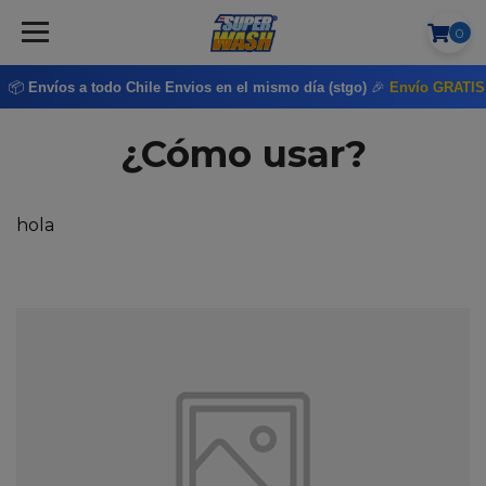
0
📦
Envíos a todo Chile
Envios en el mismo día (stgo)
🎉
Envío GRATI
¿Cómo usar?
hola