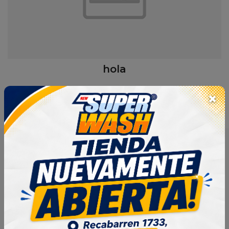
hola
×
Sobre Nosotros
En
Super Wash
, nos especializamos en productos de
limpieza innovadores y de alta calidad, diseñados para hacer
más fácil y eficiente el cuidado del hogar y el automóvil.
Nuestro compromiso es ofrecer soluciones efectivas que
realmente funcionen, garantizando limpieza, frescura y