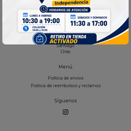
comodidad en cada uso.
Contacto
contacto@superwashchile.cl
+569 3921 1105
recabarren 1733, independencia,
Santiago
Chile
Menú
Política de envios
Politica de reembolsos y reclamos
Síguenos