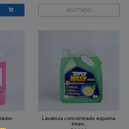
AGOTADO
piador
Lavaloza concentrado espuma
inten..