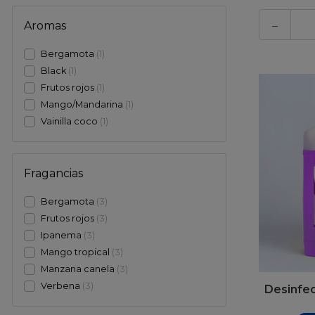
-
Aromas
Bergamota
1
Black
1
Frutos rojos
1
Mango/Mandarina
1
Vainilla coco
1
Fragancias
Bergamota
3
Frutos rojos
3
Ipanema
3
Mango tropical
3
Manzana canela
3
Verbena
3
Desinfec