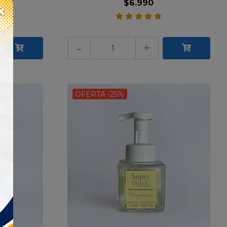
$6.990
×
-
+
OFERTA -25%