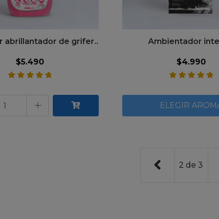
 abrillantador de grifer..
Ambientador int
$5.490
$4.990
+
ELEGIR AROM
2
de
3