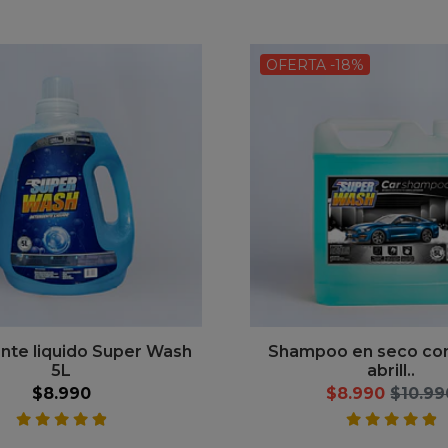
OFERTA -18%
nte liquido Super Wash
Shampoo en seco co
5L
abrill..
$8.990
$8.990
$10.99