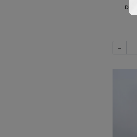
Desi
-