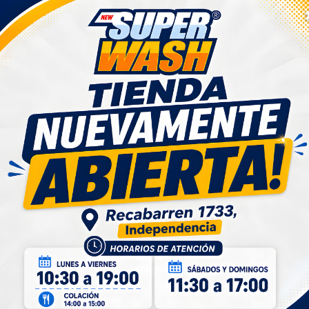
$6.990
$6.990
+
-
+