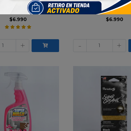
nfectante limpiador
limpiador aromatizante
aromatiza..
B..
$6.990
$6.990
+
-
+