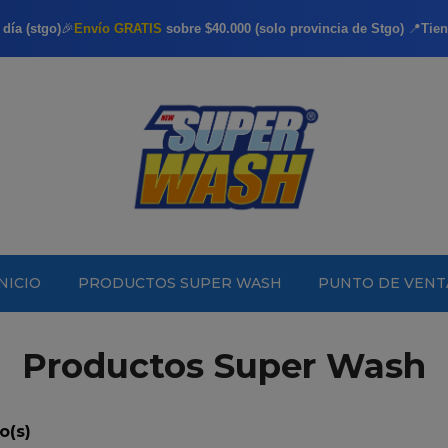
día (stgo)
🎉
Envío GRATIS
sobre $40.000 (solo provincia de Stgo)
📍
Tien
INICIO
PRODUCTOS SUPER WASH
PUNTO DE VENT
Productos Super Wash
o(s)