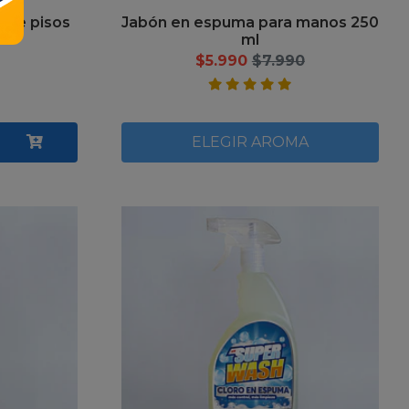
 de pisos
Jabón en espuma para manos 250
ml
$5.990
$7.990
ELEGIR AROMA