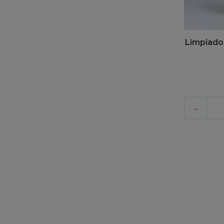
Limpiador
-