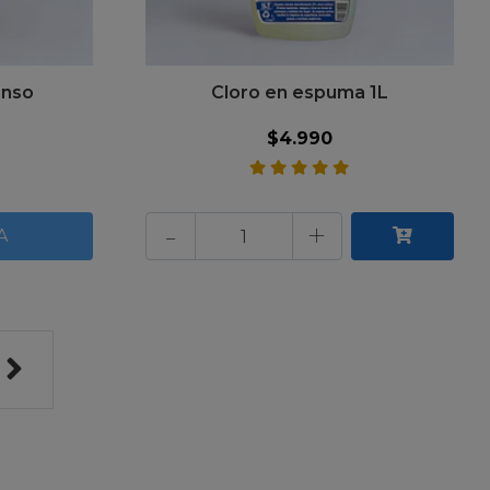
enso
Cloro en espuma 1L
$4.990
-
+
A