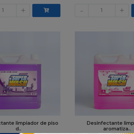
+
-
+
tante limpiador de piso
Desinfectante lim
d..
aromatiza..