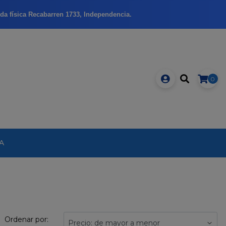
da física Recabarren 1733, Independencia.
0
A
Ordenar por: